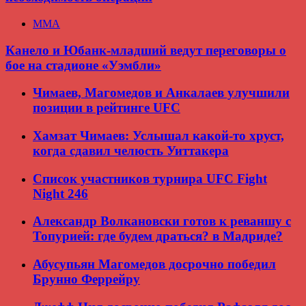
ММА
Канело и Юбанк-младший ведут переговоры о
бое на стадионе «Уэмбли»
Чимаев, Магомедов и Анкалаев улучшили
позиции в рейтинге UFC
Хамзат Чимаев: Услышал какой-то хруст,
когда сдавил челюсть Уиттакера
Список участников турнира UFC Fight
Night 246
Александр Волкановски готов к реваншу с
Топурией: где будем драться? в Мадриде?
Абусупьян Магомедов досрочно победил
Брунно Феррейру