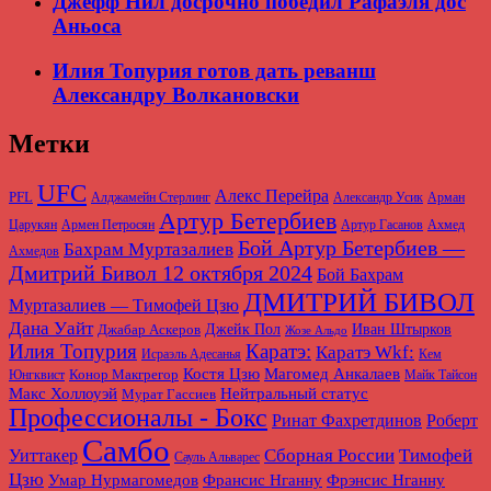
Джефф Нил досрочно победил Рафаэля дос
Аньоса
Илия Топурия готов дать реванш
Александру Волкановски
Метки
UFC
Алекс Перейра
PFL
Алджамейн Стерлинг
Александр Усик
Арман
Артур Бетербиев
Царукян
Армен Петросян
Артур Гасанов
Ахмед
Бой Артур Бетербиев —
Бахрам Муртазалиев
Ахмедов
Дмитрий Бивол 12 октября 2024
Бой Бахрам
ДМИТРИЙ БИВОЛ
Муртазалиев — Тимофей Цзю
Дана Уайт
Джабар Аскеров
Джейк Пол
Иван Штырков
Жозе Альдо
Илия Топурия
Каратэ:
Каратэ Wkf:
Исраэль Адесанья
Кем
Магомед Анкалаев
Костя Цзю
Конор Макгрегор
Юнгквист
Майк Тайсон
Макс Холлоуэй
Нейтральный статус
Мурат Гассиев
Профессионалы - Бокс
Ринат Фахретдинов
Роберт
Самбо
Сборная России
Тимофей
Уиттакер
Сауль Альварес
Цзю
Умар Нурмагомедов
Франсис Нганну
Фрэнсис Нганну