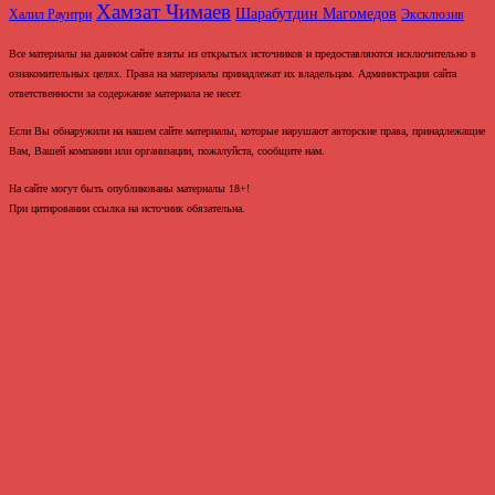
Хамзат Чимаев
Шарабутдин Магомедов
Халил Раунтри
Эксклюзив
Все материалы на данном сайте взяты из открытых источников и предоставляются исключительно в
ознакомительных целях. Права на материалы принадлежат их владельцам. Администрация сайта
ответственности за содержание материала не несет.
Если Вы обнаружили на нашем сайте материалы, которые нарушают авторские права, принадлежащие
Вам, Вашей компании или организации, пожалуйста, сообщите нам.
На сайте могут быть опубликованы материалы 18+!
При цитировании ссылка на источник обязательна.