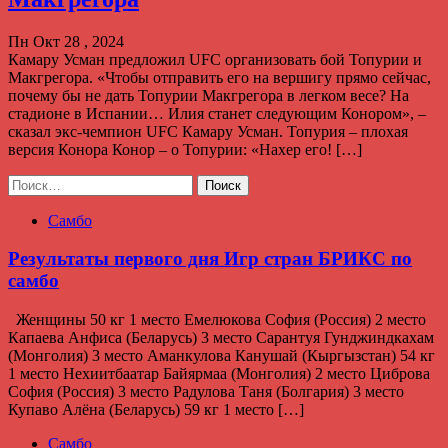
Пн Окт 28 , 2024
Камару Усман предложил UFC организовать бой Топурии и
Макгрегора. «Чтобы отправить его на вершигу прямо сейчас,
почему бы не дать Топурии Макгрегора в легком весе? На
стадионе в Испании… Илия станет следующим Конором», –
сказал экс-чемпион UFC Камару Усман. Топурия – плохая
версия Конора Конор – о Топурии: «Нахер его! […]
Найти:
Самбо
Результаты первого дня Игр стран БРИКС по
самбо
Женщины 50 кг 1 место Емелюкова София (Россия) 2 место
Капаева Анфиса (Беларусь) 3 место Сарантуя Гунджиндкахам
(Монголия) 3 место Аманкулова Канушай (Кыргызстан) 54 кг
1 место Нехиитбаатар Байярмаа (Монголия) 2 место Циброва
София (Россия) 3 место Радулова Таня (Болгария) 3 место
Купаво Алёна (Беларусь) 59 кг 1 место […]
Самбо