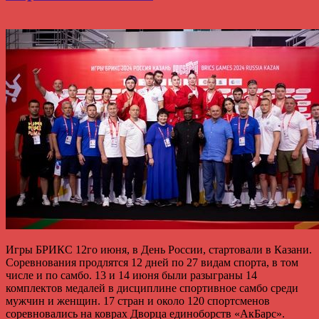
Игры БРИКС 12го июня, в День России, стартовали в Казани.
Соревнования продлятся 12 дней по 27 видам спорта, в том
числе и по самбо. 13 и 14 июня были разыграны 14
комплектов медалей в дисциплине спортивное самбо среди
мужчин и женщин. 17 стран и около 120 спортсменов
соревновались на коврах Дворца единоборств «АкБарс».