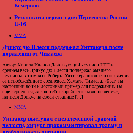
Кемерово
Результаты первого дня Первенства России
U-16
ММА
Дрикус дю Плесси поддержал Уиттакера после
поражения от Чимаева
Автор: Кирилл Иванов Действующий чемпион UFC в
среднем весе Дрикус дю Плесси поддержал бывшего
чемпиона в этом весе Роберта Уиттакера после его поражения
от непобеждённого средневеса Хамзата Чимаева. «Брат, ты
настоящий воин и достойный пример для подражания. Ты
еще вернешься, желаю тебе скорейшего выздоровления», —
написал Дрикус на своей странице […]
ММА
Уиттакер выступал с незалеченной травмой
челюсти, хирург прокомментировал травму и
необходимость операции