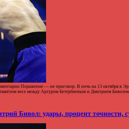
омментарии Поражение — не приговор. В ночь на 13 октября в Э
лутяжёлом весе между Артуром Бетербиевым и Дмитрием Биволо
трий Бивол: удары, процент точности, с