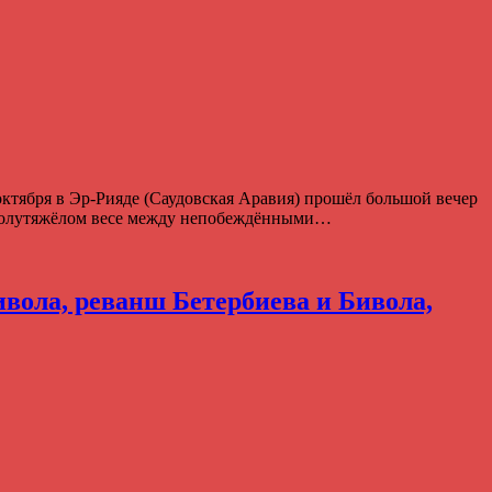
октября в Эр-Рияде (Саудовская Аравия) прошёл большой вечер
в полутяжёлом весе между непобеждёнными…
вола, реванш Бетербиева и Бивола,