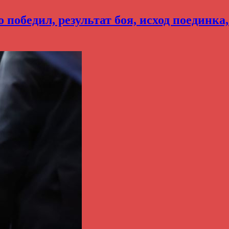
победил, результат боя, исход поединка