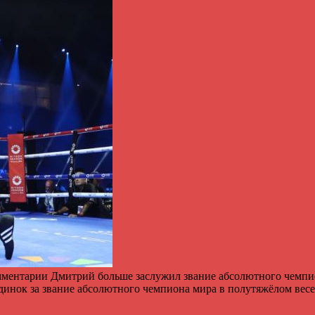
омментарии Дмитрий больше заслужил звание абсолютного чемпио
единок за звание абсолютного чемпиона мира в полутяжёлом ве