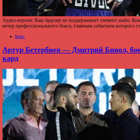
Аудио-версия: Ваш браузер не поддерживает элемент audio. К
вечер профессионального бокса, главным событием которого 
Бокс
Артур Бетербиев — Дмитрий Бивол, бокс
кард