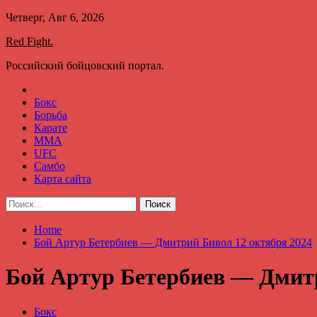
Skip
Четверг, Авг 6, 2026
to
Red Fight.
content
Российский бойцовский портал.
Бокс
Борьба
Карате
ММА
UFC
Самбо
Карта сайта
Найти:
Home
Бой Артур Бетербиев — Дмитрий Бивол 12 октября 2024
Бой Артур Бетербиев — Дмитр
Бокс