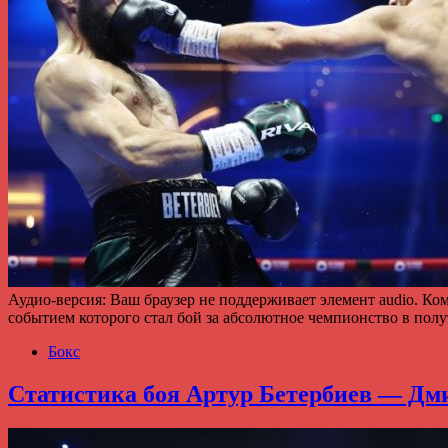
Аудио-версия: Ваш браузер не поддерживает элемент audio. К
событием которого стал бой за абсолютное чемпионство в по
Бокс
Статистика боя Артур Бетербиев — Дми