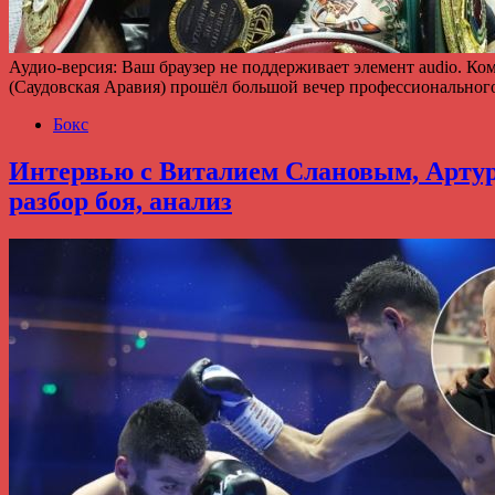
Аудио-версия: Ваш браузер не поддерживает элемент audio. Ко
(Саудовская Аравия) прошёл большой вечер профессиональног
Бокс
Интервью с Виталием Слановым, Артур 
разбор боя, анализ