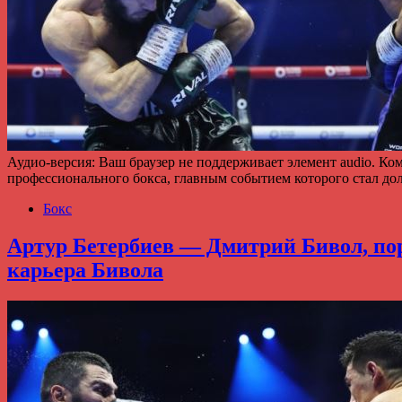
Аудио-версия: Ваш браузер не поддерживает элемент audio. К
профессионального бокса, главным событием которого стал 
Бокс
Артур Бетербиев — Дмитрий Бивол, пор
карьера Бивола