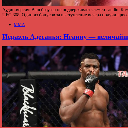
Аудио-версия: Ваш браузер не поддерживает элемент audio. 
UFC 308. Один из бонусов за выступление вечера получил ро
ММА
Исраэль Адесанья: Нганну — величай