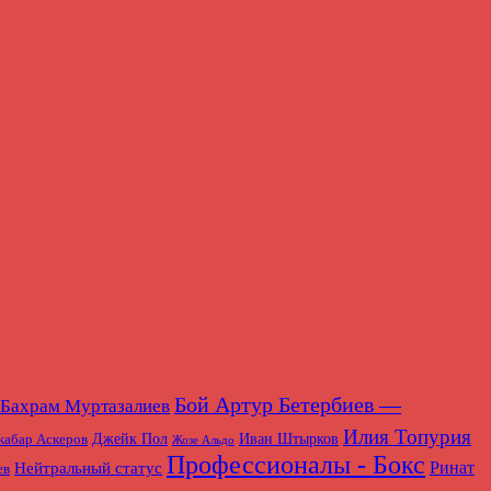
Бой Артур Бетербиев —
Бахрам Муртазалиев
Илия Топурия
абар Аскеров
Джейк Пол
Иван Штырков
Жозе Альдо
Профессионалы - Бокс
Нейтральный статус
Ринат
ев