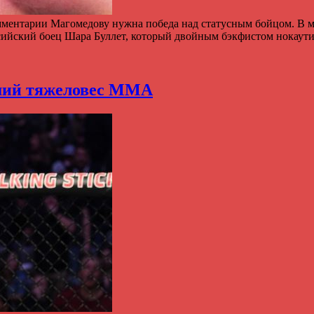
Комментарии Магомедову нужна победа над статусным бойцом. В
ссийский боец Шара Буллет, который двойным бэкфистом нокау
ший тяжеловес ММА