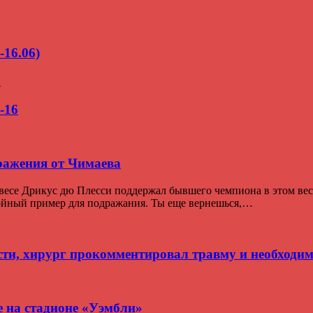
-16.06)
о
-16
ражения от Чимаева
се Дрикус дю Плесси поддержал бывшего чемпиона в этом весе
тойный пример для подражания. Ты еще вернешься,…
сти, хирург прокомментировал травму и необходи
 на стадионе «Уэмбли»