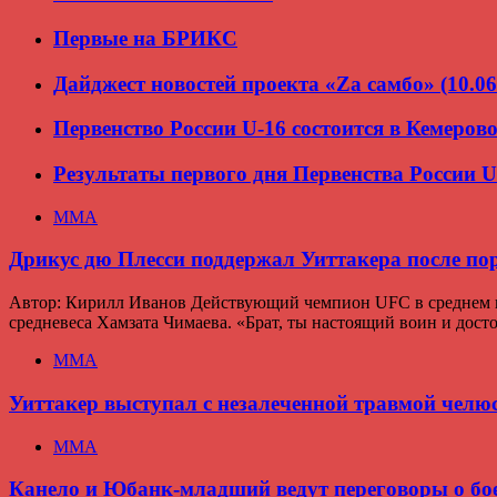
Первые на БРИКС
Дайджест новостей проекта «Zа самбо» (10.06
Первенство России U-16 состоится в Кемеров
Результаты первого дня Первенства России U
ММА
Дрикус дю Плесси поддержал Уиттакера после по
Автор: Кирилл Иванов Действующий чемпион UFC в среднем ве
средневеса Хамзата Чимаева. «Брат, ты настоящий воин и дос
ММА
Уиттакер выступал с незалеченной травмой челю
ММА
Канело и Юбанк-младший ведут переговоры о бое