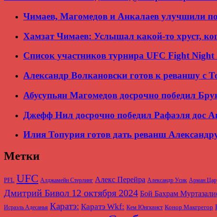
Чимаев, Магомедов и Анкалаев улучшили по
Хамзат Чимаев: Услышал какой-то хруст, ко
Список участников турнира UFC Fight Night
Александр Волкановски готов к реваншу с То
Абусупьян Магомедов досрочно победил Бру
Джефф Нил досрочно победил Рафаэля дос А
Илия Топурия готов дать реванш Александр
Метки
UFC
Алекс Перейра
PFL
Алджамейн Стерлинг
Александр Усик
Арман Цар
Дмитрий Бивол 12 октября 2024
Бой Бахрам Муртазал
Каратэ:
Каратэ Wkf:
Конор Макгрегор
Исраэль Адесанья
Кем Юнгквист