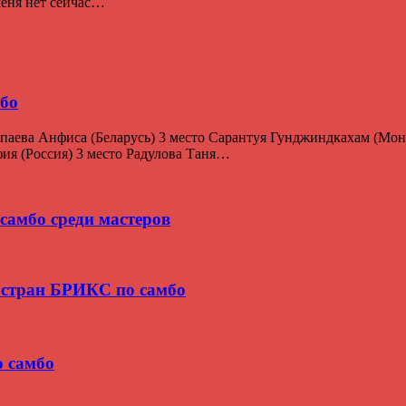
 меня нет сейчас…
мбо
паева Анфиса (Беларусь) 3 место Сарантуя Гунджиндкахам (Мон
ия (Россия) 3 место Радулова Таня…
самбо среди мастеров
 стран БРИКС по самбо
о самбо