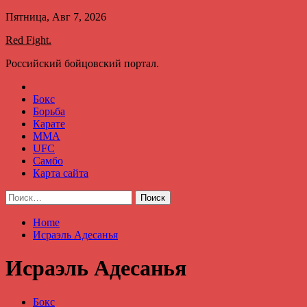
Skip
Пятница, Авг 7, 2026
to
Red Fight.
content
Российский бойцовский портал.
Бокс
Борьба
Карате
ММА
UFC
Самбо
Карта сайта
Найти:
Home
Исраэль Адесанья
Исраэль Адесанья
Бокс