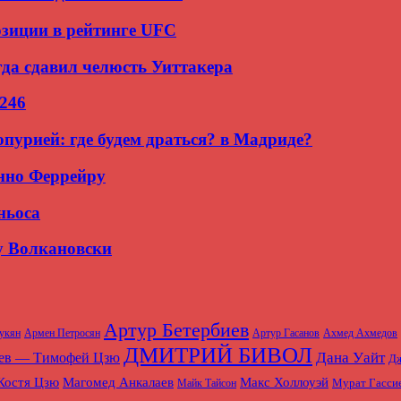
зиции в рейтинге UFC
гда сдавил челюсть Уиттакера
 246
пурией: где будем драться? в Мадриде?
нно Феррейру
ньоса
у Волкановски
Артур Бетербиев
укян
Армен Петросян
Артур Гасанов
Ахмед Ахмедов
ДМИТРИЙ БИВОЛ
Дана Уайт
иев — Тимофей Цзю
Дж
Магомед Анкалаев
Макс Холлоуэй
Костя Цзю
Мурат Гасси
Майк Тайсон