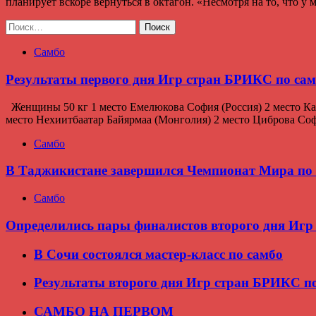
планирует вскоре вернуться в октагон. «Несмотря на то, что у
Найти:
Самбо
Результаты первого дня Игр стран БРИКС по са
Женщины 50 кг 1 место Емелюкова София (Россия) 2 место Ка
место Нехиитбаатар Байярмаа (Монголия) 2 место Циброва Соф
Самбо
В Таджикистане завершился Чемпионат Мира по 
Самбо
Определились пары финалистов второго дня Игр
В Сочи состоялся мастер-класс по самбо
Результаты второго дня Игр стран БРИКС п
САМБО НА ПЕРВОМ