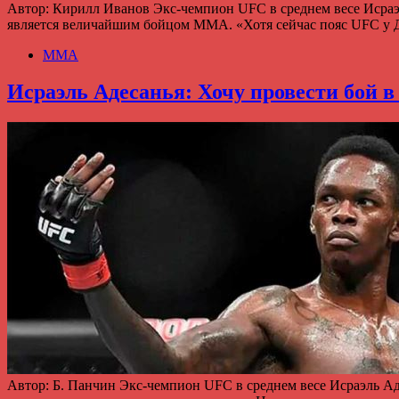
Автор: Кирилл Иванов Экс-чемпион UFC в среднем весе Исраэ
является величайшим бойцом ММА. «Хотя сейчас пояс UFC у 
ММА
Исраэль Адесанья: Хочу провести бой в
Автор: Б. Панчин Экс-чемпион UFC в среднем весе Исраэль Ад