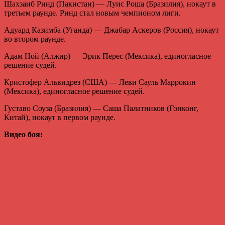
Шахзаиб Ринд (Пакистан) — Луис Роша (Бразилия), нокаут в
третьем раунде. Ринд стал новым чемпионом лиги.
Адуард Казимба (Уганда) — Джабар Аскеров (Россия), нокаут
во втором раунде.
Адам Ной (Алжир) — Эрик Перес (Мексика), единогласное
решение судей.
Кристофер Альвидрез (США) — Леви Сауль Маррокин
(Мексика), единогласное решение судей.
Густаво Соуза (Бразилия) — Саша Палатников (Гонконг,
Китай), нокаут в первом раунде.
Видео боя: