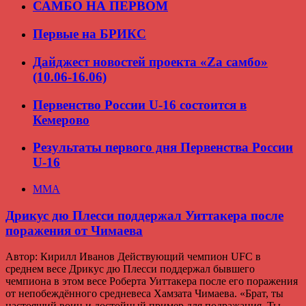
САМБО НА ПЕРВОМ
Первые на БРИКС
Дайджест новостей проекта «Zа самбо»
(10.06-16.06)
Первенство России U-16 состоится в
Кемерово
Результаты первого дня Первенства России
U-16
ММА
Дрикус дю Плесси поддержал Уиттакера после
поражения от Чимаева
Автор: Кирилл Иванов Действующий чемпион UFC в
среднем весе Дрикус дю Плесси поддержал бывшего
чемпиона в этом весе Роберта Уиттакера после его поражения
от непобеждённого средневеса Хамзата Чимаева. «Брат, ты
настоящий воин и достойный пример для подражания. Ты