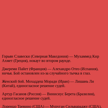
Горьян Славески (Северная Македония) — Мухаммед Кир
Ахмет (Греция), нокаут во втором раунде.
Джереми Пайет (Франция) — Алехандро Отео (Испания),
ничья. Бой остановлен из-за случайного тычка в глаз.
Женский бой. Мохаддеш Моради (Иран) — Лишань Ли
(Китай), единогласное решение судей.
Артур Гасанов (Россия) — Винисиус Берета (Бразилия),
единогласное решение судей.
Лоренцо Тревино (США) — Муруган Сильвараджу (США),