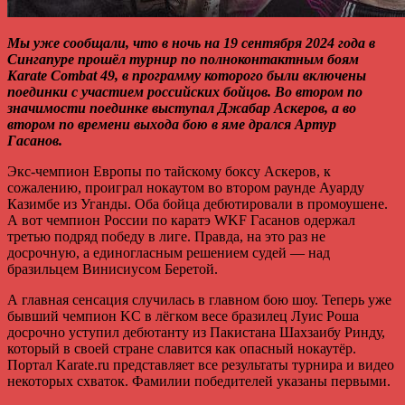
Мы уже сообщали, что в ночь на 19 сентября 2024 года в
Сингапуре прошёл турнир по полноконтактным боям
Karate Combat 49, в программу которого были включены
поединки с участием российских бойцов. Во втором по
значимости поединке выступал Джабар Аскеров, а во
втором по времени выхода бою в яме дрался Артур
Гасанов.
Экс-чемпион Европы по тайскому боксу Аскеров, к
сожалению, проиграл нокаутом во втором раунде Ауарду
Казимбе из Уганды. Оба бойца дебютировали в промоушене.
А вот чемпион России по каратэ WKF Гасанов одержал
третью подряд победу в лиге. Правда, на это раз не
досрочную, а единогласным решением судей — над
бразильцем Винисиусом Беретой.
А главная сенсация случилась в главном бою шоу. Теперь уже
бывший чемпион KC в лёгком весе бразилец Луис Роша
досрочно уступил дебютанту из Пакистана Шахзаибу Ринду,
который в своей стране славится как опасный нокаутёр.
Портал Karate.ru представляет все результаты турнира и видео
некоторых схваток. Фамилии победителей указаны первыми.