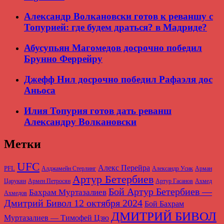
Александр Волкановски готов к реваншу с
Топурией: где будем драться? в Мадриде?
Абусупьян Магомедов досрочно победил
Брунно Феррейру
Джефф Нил досрочно победил Рафаэля дос
Аньоса
Илия Топурия готов дать реванш
Александру Волкановски
Метки
UFC
Алекс Перейра
PFL
Алджамейн Стерлинг
Александр Усик
Арман
Артур Бетербиев
Царукян
Армен Петросян
Артур Гасанов
Ахмед
Бой Артур Бетербиев —
Бахрам Муртазалиев
Ахмедов
Дмитрий Бивол 12 октября 2024
Бой Бахрам
ДМИТРИЙ БИВОЛ
Муртазалиев — Тимофей Цзю