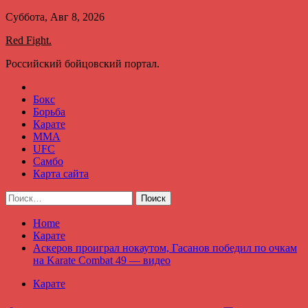
Skip
Суббота, Авг 8, 2026
to
Red Fight.
content
Российский бойцовский портал.
Бокс
Борьба
Карате
ММА
UFC
Самбо
Карта сайта
Найти:
Home
Карате
Аскеров проиграл нокаутом, Гасанов победил по очкам
на Karate Combat 49 — видео
Карате