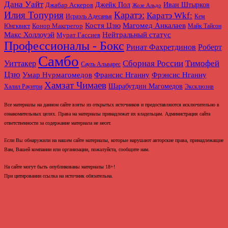
Дана Уайт
Джабар Аскеров
Джейк Пол
Иван Штырков
Жозе Альдо
Илия Топурия
Каратэ:
Каратэ Wkf:
Исраэль Адесанья
Кем
Магомед Анкалаев
Костя Цзю
Конор Макгрегор
Юнгквист
Майк Тайсон
Макс Холлоуэй
Нейтральный статус
Мурат Гассиев
Профессионалы - Бокс
Ринат Фахретдинов
Роберт
Самбо
Сборная России
Тимофей
Уиттакер
Сауль Альварес
Цзю
Умар Нурмагомедов
Франсис Нганну
Фрэнсис Нганну
Хамзат Чимаев
Шарабутдин Магомедов
Халил Раунтри
Эксклюзив
Все материалы на данном сайте взяты из открытых источников и предоставляются исключительно в
ознакомительных целях. Права на материалы принадлежат их владельцам. Администрация сайта
ответственности за содержание материала не несет.
Если Вы обнаружили на нашем сайте материалы, которые нарушают авторские права, принадлежащие
Вам, Вашей компании или организации, пожалуйста, сообщите нам.
На сайте могут быть опубликованы материалы 18+!
При цитировании ссылка на источник обязательна.