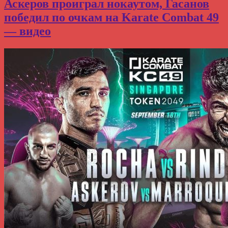
Аскеров проиграл нокаутом, Гасанов
победил по очкам на Karate Combat 49
— видео