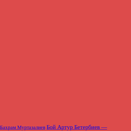
Бой Артур Бетербиев —
Бахрам Муртазалиев