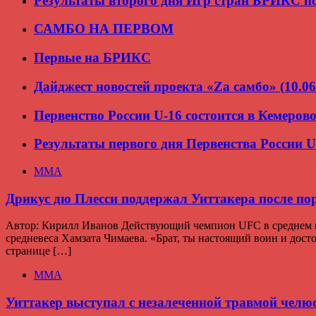
Результаты второго дня Игр стран БРИКС п
САМБО НА ПЕРВОМ
Первые на БРИКС
Дайджест новостей проекта «Zа самбо» (10.06
Первенство России U-16 состоится в Кемеров
Результаты первого дня Первенства России U
ММА
Дрикус дю Плесси поддержал Уиттакера после по
Автор: Кирилл Иванов Действующий чемпион UFC в среднем ве
средневеса Хамзата Чимаева. «Брат, ты настоящий воин и дос
странице […]
ММА
Уиттакер выступал с незалеченной травмой челю