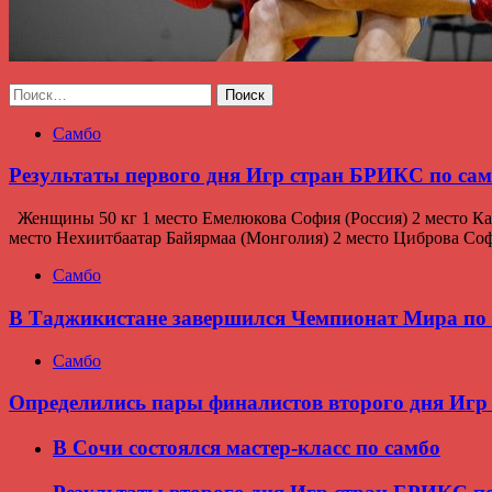
Найти:
Самбо
Результаты первого дня Игр стран БРИКС по са
Женщины 50 кг 1 место Емелюкова София (Россия) 2 место Ка
место Нехиитбаатар Байярмаа (Монголия) 2 место Циброва София
Самбо
В Таджикистане завершился Чемпионат Мира по 
Самбо
Определились пары финалистов второго дня Игр
В Сочи состоялся мастер-класс по самбо