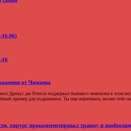
о самбо
-16.06)
о
-16
ражения от Чимаева
се Дрикус дю Плесси поддержал бывшего чемпиона в этом весе
тойный пример для подражания. Ты еще вернешься, желаю тебе с
сти, хирург прокомментировал травму и необходи