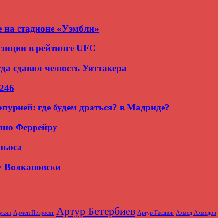
 на стадионе «Уэмбли»
зиции в рейтинге UFC
гда сдавил челюсть Уиттакера
 246
пурией: где будем драться? в Мадриде?
нно Феррейру
ньоса
у Волкановски
Артур Бетербиев
укян
Армен Петросян
Артур Гасанов
Ахмед Ахмедов