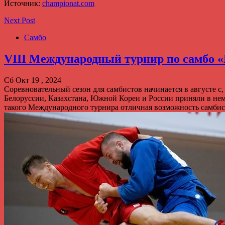
Источник:
championat.com
Next Post
Самбо
VIII Международный турнир по самбо 
Сб Окт 19 , 2024
Соревновательный сезон для самбистов начинается в августе 
Белоруссии, Казахстана, Южной Кореи и России приняли в нем
такого Международного турнира отличная возможность самбис