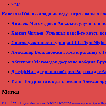
ММА
Канело и Юбанк-младший ведут переговоры о бое
Чимаев, Магомедов и Анкалаев улучшили по
Хамзат Чимаев: Услышал какой-то хруст, ко
Список участников турнира UFC Fight Night
Александр Волкановски готов к реваншу с То
Абусупьян Магомедов досрочно победил Бру
Джефф Нил досрочно победил Рафаэля дос А
Илия Топурия готов дать реванш Александр
Метки
UFC
Алекс Перейра
PFL
Алджамейн Стерлинг
Александр Усик
Арман Цар