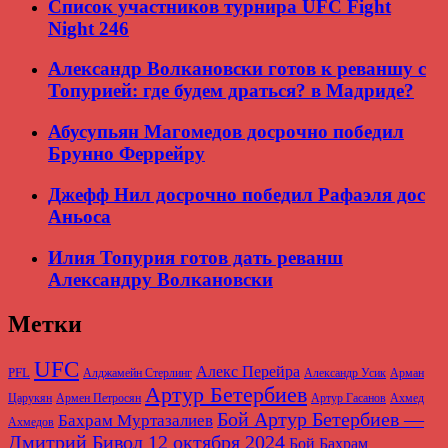
Список участников турнира UFC Fight
Night 246
Александр Волкановски готов к реваншу с
Топурией: где будем драться? в Мадриде?
Абусупьян Магомедов досрочно победил
Брунно Феррейру
Джефф Нил досрочно победил Рафаэля дос
Аньоса
Илия Топурия готов дать реванш
Александру Волкановски
Метки
UFC
Алекс Перейра
PFL
Алджамейн Стерлинг
Александр Усик
Арман
Артур Бетербиев
Царукян
Армен Петросян
Артур Гасанов
Ахмед
Бой Артур Бетербиев —
Бахрам Муртазалиев
Ахмедов
Дмитрий Бивол 12 октября 2024
Бой Бахрам