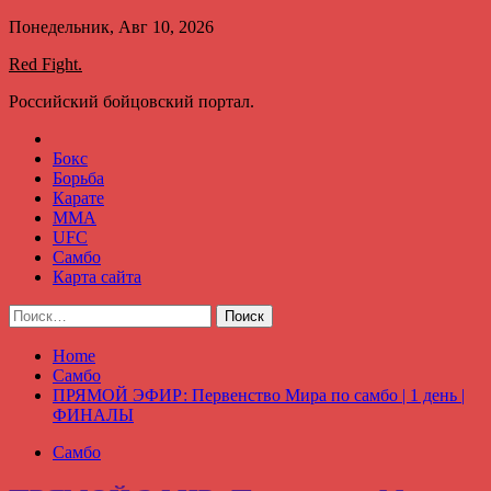
Skip
Понедельник, Авг 10, 2026
to
Red Fight.
content
Российский бойцовский портал.
Бокс
Борьба
Карате
ММА
UFC
Самбо
Карта сайта
Найти:
Home
Самбо
ПРЯМОЙ ЭФИР: Первенство Мира по самбо | 1 день |
ФИНАЛЫ
Самбо