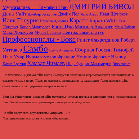
ДМИТРИЙ БИВОЛ
Муртазалиев — Тимофей Цзю
Дана Уайт
Джабар Аскеров
Джейк Пол
Иван Штырков
Жозе Альдо
Илия Топурия
Каратэ:
Каратэ Wkf:
Исраэль Адесанья
Кем
Магомед Анкалаев
Костя Цзю
Конор Макгрегор
Юнгквист
Майк Тайсон
Макс Холлоуэй
Нейтральный статус
Мурат Гассиев
Профессионалы - Бокс
Ринат Фахретдинов
Роберт
Самбо
Сборная России
Тимофей
Уиттакер
Сауль Альварес
Цзю
Умар Нурмагомедов
Франсис Нганну
Фрэнсис Нганну
Хамзат Чимаев
Шарабутдин Магомедов
Халил Раунтри
Эксклюзив
Все материалы на данном сайте взяты из открытых источников и предоставляются исключительно в
ознакомительных целях. Права на материалы принадлежат их владельцам. Администрация сайта
ответственности за содержание материала не несет.
Если Вы обнаружили на нашем сайте материалы, которые нарушают авторские права, принадлежащие
Вам, Вашей компании или организации, пожалуйста, сообщите нам.
На сайте могут быть опубликованы материалы 18+!
При цитировании ссылка на источник обязательна.