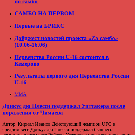
по самбо
САМБО НА ПЕРВОМ
Первые на БРИКС
Дайджест новостей проекта «Zа самбо»
(10.06-16.06)
Первенство России U-16 состоится в
Кемерово
Результаты первого дня Первенства России
U-16
ММА
Дрикус дю Плесси поддержал Уиттакера после
поражения от Чимаева
Автор: Кирилл Иванов Действующий чемпион UFC в
среднем весе Дрикус дю Плесси поддержал бывшего
чемпиона в этом весе Роберта Уиттакера после его поражения