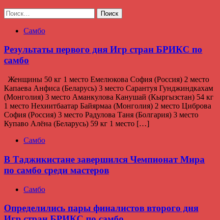
Найти:
Самбо
Результаты первого дня Игр стран БРИКС по
самбо
Женщины 50 кг 1 место Емелюкова София (Россия) 2 место
Капаева Анфиса (Беларусь) 3 место Сарантуя Гунджиндкахам
(Монголия) 3 место Аманкулова Канушай (Кыргызстан) 54 кг
1 место Нехиитбаатар Байярмаа (Монголия) 2 место Циброва
София (Россия) 3 место Радулова Таня (Болгария) 3 место
Купаво Алёна (Беларусь) 59 кг 1 место […]
Самбо
В Таджикистане завершился Чемпионат Мира
по самбо среди мастеров
Самбо
Определились пары финалистов второго дня
Игр стран БРИКС по самбо