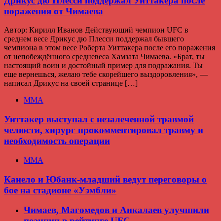
Дрикус дю Плесси поддержал Уиттакера после
поражения от Чимаева
Автор: Кирилл Иванов Действующий чемпион UFC в
среднем весе Дрикус дю Плесси поддержал бывшего
чемпиона в этом весе Роберта Уиттакера после его поражения
от непобеждённого средневеса Хамзата Чимаева. «Брат, ты
настоящий воин и достойный пример для подражания. Ты
еще вернешься, желаю тебе скорейшего выздоровления», —
написал Дрикус на своей странице […]
ММА
Уиттакер выступал с незалеченной травмой
челюсти, хирург прокомментировал травму и
необходимость операции
ММА
Канело и Юбанк-младший ведут переговоры о
бое на стадионе «Уэмбли»
Чимаев, Магомедов и Анкалаев улучшили
позиции в рейтинге UFC