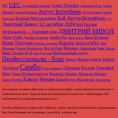
UFC
Алекс Перейра
PFL
Алджамейн Стерлинг
Александр Усик
Арман
Артур Бетербиев
Царукян
Армен Петросян
Артур Гасанов
Ахмед
Бой Артур Бетербиев —
Бахрам Муртазалиев
Ахмедов
Дмитрий Бивол 12 октября 2024
Бой Бахрам
ДМИТРИЙ БИВОЛ
Муртазалиев — Тимофей Цзю
Дана Уайт
Джабар Аскеров
Джейк Пол
Иван Штырков
Жозе Альдо
Илия Топурия
Каратэ:
Каратэ Wkf:
Исраэль Адесанья
Кем
Магомед Анкалаев
Костя Цзю
Конор Макгрегор
Юнгквист
Майк Тайсон
Макс Холлоуэй
Нейтральный статус
Мурат Гассиев
Профессионалы - Бокс
Ринат Фахретдинов
Роберт
Самбо
Сборная России
Тимофей
Уиттакер
Сауль Альварес
Цзю
Умар Нурмагомедов
Франсис Нганну
Фрэнсис Нганну
Хамзат Чимаев
Шарабутдин Магомедов
Халил Раунтри
Эксклюзив
Все материалы на данном сайте взяты из открытых источников и предоставляются исключительно в
ознакомительных целях. Права на материалы принадлежат их владельцам. Администрация сайта
ответственности за содержание материала не несет.
Если Вы обнаружили на нашем сайте материалы, которые нарушают авторские права, принадлежащие
Вам, Вашей компании или организации, пожалуйста, сообщите нам.