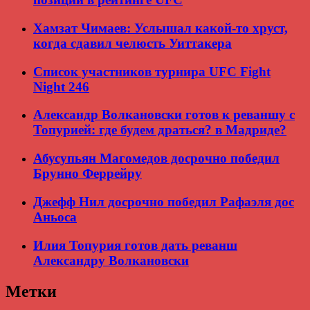
Хамзат Чимаев: Услышал какой-то хруст,
когда сдавил челюсть Уиттакера
Список участников турнира UFC Fight
Night 246
Александр Волкановски готов к реваншу с
Топурией: где будем драться? в Мадриде?
Абусупьян Магомедов досрочно победил
Брунно Феррейру
Джефф Нил досрочно победил Рафаэля дос
Аньоса
Илия Топурия готов дать реванш
Александру Волкановски
Метки