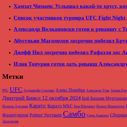
Хамзат Чимаев: Услышал какой-то хруст, ко
Список участников турнира UFC Fight Night
Александр Волкановски готов к реваншу с То
Абусупьян Магомедов досрочно победил Бру
Джефф Нил досрочно победил Рафаэля дос А
Илия Топурия готов дать реванш Александр
Метки
UFC
Алекс Перейра
PFL
Алджамейн Стерлинг
Александр Усик
Арман Цар
Дмитрий Бивол 12 октября 2024
Бой Бахрам Муртазал
Каратэ:
Каратэ Wkf:
Конор Макгрегор
Исраэль Адесанья
Кем Юнгквист
Самбо
Сборная
Фахретдинов
Роберт Уиттакер
Сауль Альварес
Эксклюзив