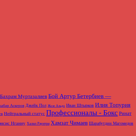
Бой Артур Бетербиев —
Бахрам Муртазалиев
Илия Топурия
абар Аскеров
Джейк Пол
Иван Штырков
Жозе Альдо
Профессионалы - Бокс
Нейтральный статус
Ринат
ев
Хамзат Чимаев
нсис Нганну
Шарабутдин Магомедов
Халил Раунтри