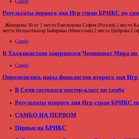
Самбо
Результаты первого дня Игр стран БРИКС по са
Женщины 50 кг 1 место Емелюкова София (Россия) 2 место Ка
место Нехиитбаатар Байярмаа (Монголия) 2 место Циброва София
Самбо
В Таджикистане завершился Чемпионат Мира по 
Самбо
Определились пары финалистов второго дня Игр
В Сочи состоялся мастер-класс по самбо
Результаты второго дня Игр стран БРИКС п
САМБО НА ПЕРВОМ
Первые на БРИКС