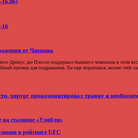
-16.06)
о
-16
ражения от Чимаева
се Дрикус дю Плесси поддержал бывшего чемпиона в этом весе
тойный пример для подражания. Ты еще вернешься, желаю тебе с
сти, хирург прокомментировал травму и необходи
 на стадионе «Уэмбли»
зиции в рейтинге UFC