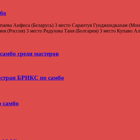
мбо
паева Анфиса (Беларусь) 3 место Сарантуя Гунджиндкахам (Мон
 (Россия) 3 место Радулова Таня (Болгария) 3 место Купаво Алё
самбо среди мастеров
 стран БРИКС по самбо
о самбо