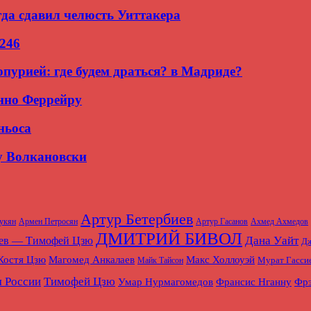
гда сдавил челюсть Уиттакера
 246
пурией: где будем драться? в Мадриде?
нно Феррейру
ньоса
у Волкановски
Артур Бетербиев
укян
Армен Петросян
Артур Гасанов
Ахмед Ахмедов
ДМИТРИЙ БИВОЛ
Дана Уайт
иев — Тимофей Цзю
Дж
Магомед Анкалаев
Макс Холлоуэй
Костя Цзю
Мурат Гасси
Майк Тайсон
 России
Тимофей Цзю
Умар Нурмагомедов
Франсис Нганну
Фрэ