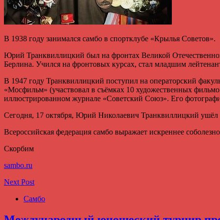
В 1938 году занимался самбо в спортклубе «Крылья Советов».
Юрий Транквиллицкий был на фронтах Великой Отечественной в
Берлина. Учился на фронтовых курсах, стал младшим лейтенант
В 1947 году Транквиллицкий поступил на операторский факуль
«Мосфильм» (участвовал в съёмках 10 художественных фильмов
иллюстрированном журнале «Советский Союз». Его фотографии
Сегодня, 17 октября, Юрий Николаевич Транквиллицкий ушёл из
Всероссийская федерация самбо выражает искреннее соболезн
Скорбим
sambo.ru
Next Post
Самбо
Международный юношеский турнир про