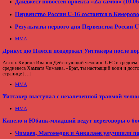
Дайджест новостей проекта «Zа самбо» (10.06
Первенство России U-16 состоится в Кемеров
Результаты первого дня Первенства России U
ММА
Дрикус дю Плесси поддержал Уиттакера после по
Автор: Кирилл Иванов Действующий чемпион UFC в среднем ве
средневеса Хамзата Чимаева. «Брат, ты настоящий воин и дос
странице […]
ММА
Уиттакер выступал с незалеченной травмой челю
ММА
Канело и Юбанк-младший ведут переговоры о бое
Чимаев, Магомедов и Анкалаев улучшили по