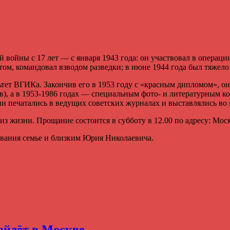
ойны c 17 лет — с января 1943 года: он участвовал в операци
ом, командовал взводом разведки; в июне 1944 года был тяжело
тет ВГИКа. Закончив его в 1953 году с «красным дипломом», он
), а в 1953-1986 годах — специальным фото- и литературным к
 печатались в ведущих советских журналах и выставлялись во 
 жизни. Прощание состоится в субботу в 12.00 по адресу: Москв
ования семье и близким Юрия Николаевича.
йдёт в Москве